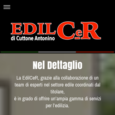
Nel Dettaglio
La EdilCeR, grazie alla collaborazione di un
team di esperti nel settore edile coordinati dal
titolare,
è in grado di offrire un’ampia gamma di servizi
per l’edilizia.